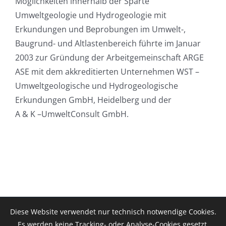
Möglichkeiten innerhalb der Sparte
Umweltgeologie und Hydrogeologie mit
Erkundungen und Beprobungen im Umwelt-,
Baugrund- und Altlastenbereich führte im Januar
2003 zur Gründung der Arbeitgemeinschaft ARGE
ASE mit dem akkreditierten Unternehmen WST –
Umweltgeologische und Hydrogeologische
Erkundungen GmbH, Heidelberg und der
A & K –UmweltConsult GmbH.
Diese Website verwendet nur technisch notwendige Cookies.
A & K UmweltConsult | Birkenstrasse 23 | 97332 Volkach | Tel.:
Es werden keine Tracking- oder Analyse-Cookies gesetzt.
(09381) 49 61 | Fax: (09381) 80 32 16 | E-mail: umwelt@ak-